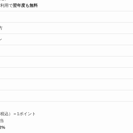
ご利用で
翌年度も無料
方
ン
（税込）＝1ポイント
相当
2%